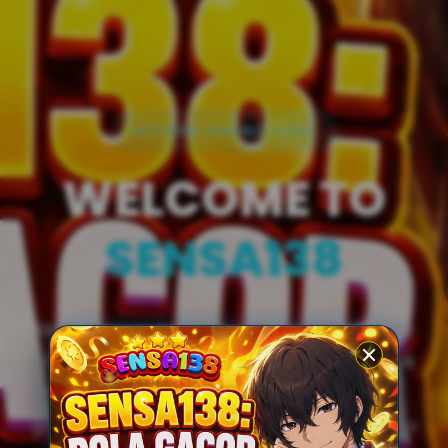
MODERN GAMING ZONE
WELCOME TO
SENSA138
Kirain bercanda, beli super scatter di Gate
of Olympus Super Scatter kali x500nya gak
ngtak, turun terus. Entah gamenya yang
gacor atau situsnya. Tapi kata teman saya