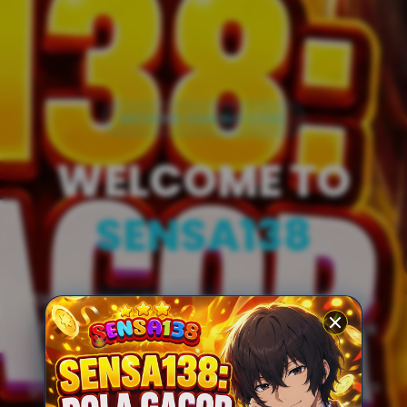
MODERN GAMING ZONE
WELCOME TO
SENSA138
Kirain bercanda, beli super scatter di Gate
of Olympus Super Scatter kali x500nya gak
ngtak, turun terus. Entah gamenya yang
gacor atau situsnya. Tapi kata teman saya