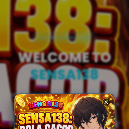
MODERN GAMING ZONE
WELCOME TO
SENSA138
Kirain bercanda, beli super scatter di Gate
of Olympus Super Scatter kali x500nya gak
ngtak, turun terus. Entah gamenya yang
gacor atau situsnya. Tapi kata teman saya