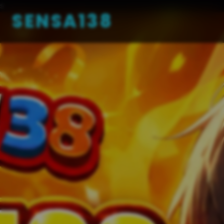
s
SENSA138