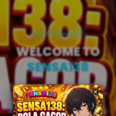
MODERN GAMING ZONE
WELCOME TO
SENSA138
Kirain bercanda, beli super scatter di Gate
of Olympus Super Scatter kali x500nya gak
ngtak, turun terus. Entah gamenya yang
gacor atau situsnya. Tapi kata teman saya