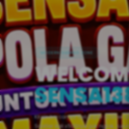
MODERN GAMING ZONE
WELCOM
SENSA13
Kirain bercanda, beli super scatter 
Scatter kali x500nya gak ngtak, tur