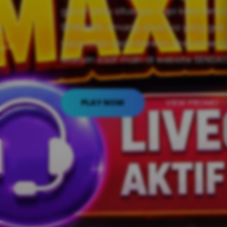
gacor atau situsnya. Tapi kata tema
SENSA138, emang situsnya yang gak
yang main disini karena direkomen
Maxwin saat main di website SENSA1
PLAY NOW
VIEW PROMO