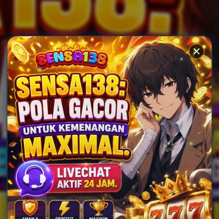
E TO
8
di Gate of Olympus Super
un terus. Entah gamenya yang