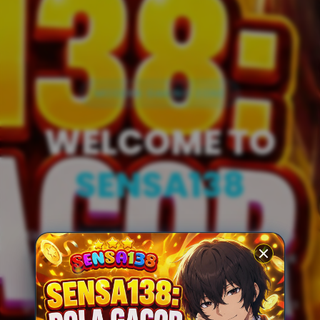
MODERN GAMING ZONE
WELCOME TO
SENSA138
Kirain bercanda, beli super scatter di Gate
of Olympus Super Scatter kali x500nya gak
ngtak, turun terus. Entah gamenya yang
gacor atau situsnya. Tapi kata teman saya