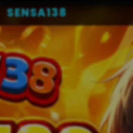
s
SENSA138