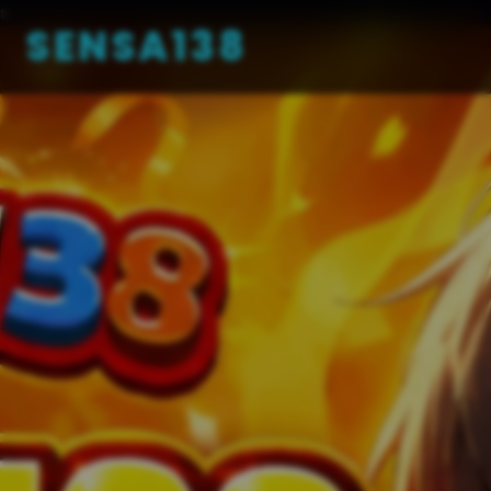
s
SENSA138