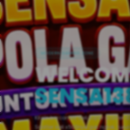
MODERN GAMING ZONE
WELCOM
SENSA13
Kirain bercanda, beli super scatter 
Scatter kali x500nya gak ngtak, tur