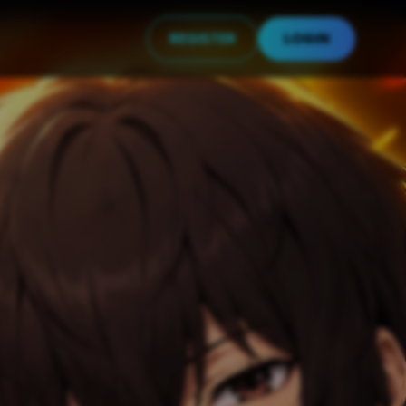
REGISTER
LOGIN