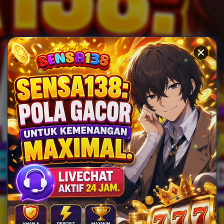
E TO
8
di Gate of Olympus Super
un terus. Entah gamenya yang