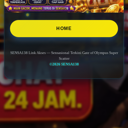
n saya yang saranin main di
 ngotak gacornya. Sayapun
dasikan temanpun baru rasakan
HOME
38.
SENSA138 Link Akses — Sensasional Terkini Gate of Olympus Super
Scatter
©2026 SENSA138