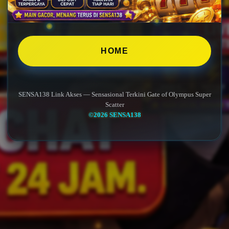
n saya yang saranin main di
 ngotak gacornya. Sayapun
dasikan temanpun baru rasakan
HOME
38.
SENSA138 Link Akses — Sensasional Terkini Gate of Olympus Super
Scatter
©2026 SENSA138