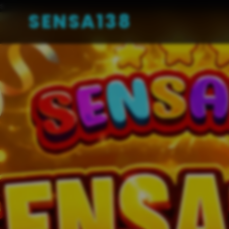
s
SENSA138