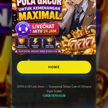
yang saranin main di SENSA138, emang
situsnya yang gak ngotak gacornya.
Sayapun yang main disini karena
direkomendasikan temanpun baru rasakan
Maxwin saat main di website SENSA138.
PLAY NOW
VIEW PROMO
HOME
SENSA138 Link Akses — Sensasional Terkini Gate of Olympus
Super Scatter
©2026 SENSA138