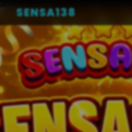
s
SENSA138