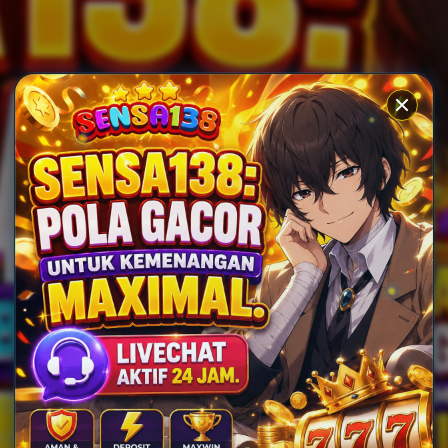
E TO
8
di Gate of Olympus Super
un terus. Entah gamenya yang