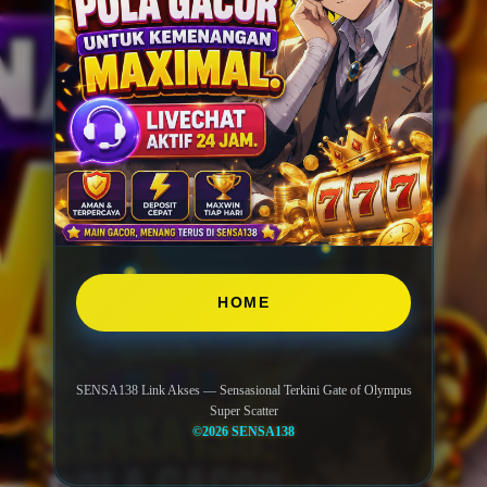
yang saranin main di SENSA138, emang
situsnya yang gak ngotak gacornya.
Sayapun yang main disini karena
direkomendasikan temanpun baru rasakan
Maxwin saat main di website SENSA138.
PLAY NOW
VIEW PROMO
HOME
SENSA138 Link Akses — Sensasional Terkini Gate of Olympus
Super Scatter
©2026 SENSA138