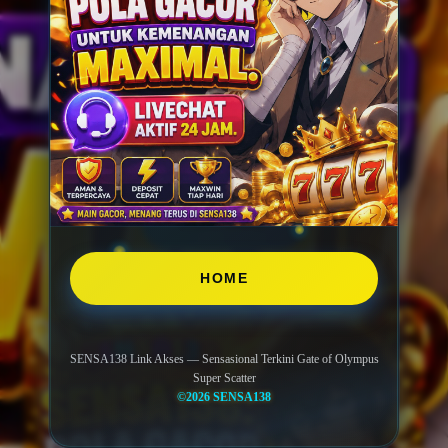
yang saranin main di SENSA138, emang
situsnya yang gak ngotak gacornya.
Sayapun yang main disini karena
direkomendasikan temanpun baru rasakan
Maxwin saat main di website SENSA138.
PLAY NOW
VIEW PROMO
HOME
SENSA138 Link Akses — Sensasional Terkini Gate of Olympus
Super Scatter
©2026 SENSA138