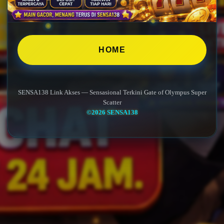
n saya yang saranin main di
 ngotak gacornya. Sayapun
dasikan temanpun baru rasakan
HOME
38.
SENSA138 Link Akses — Sensasional Terkini Gate of Olympus Super
Scatter
©2026 SENSA138