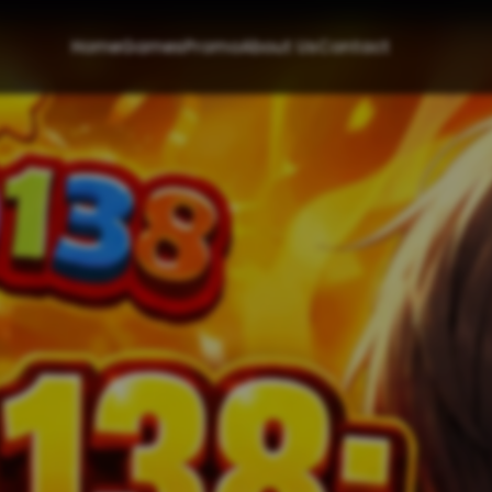
Home
Games
Promo
About Us
Contact