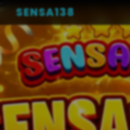
s
SENSA138