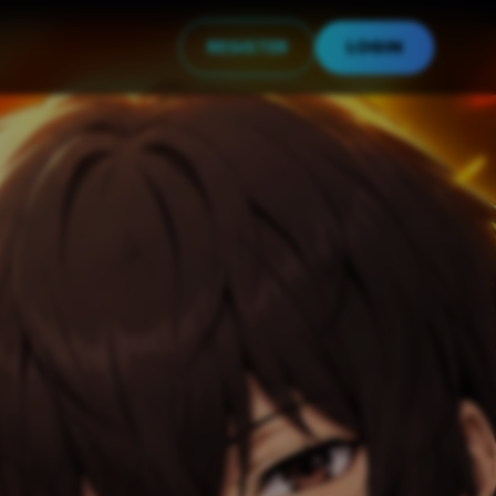
REGISTER
LOGIN