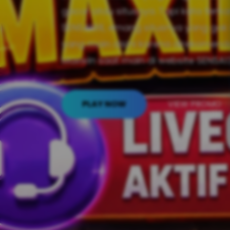
gacor atau situsnya. Tapi kata tema
SENSA138, emang situsnya yang gak
yang main disini karena direkomen
Maxwin saat main di website SENSA1
PLAY NOW
VIEW PROMO