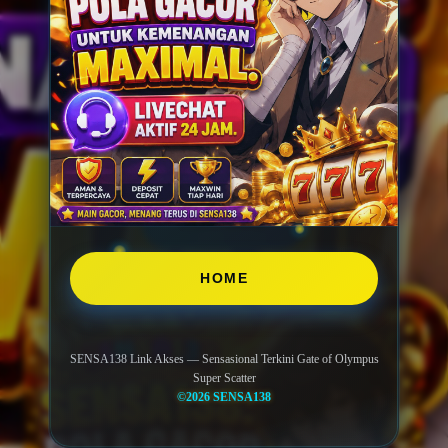
yang saranin main di SENSA138, emang
situsnya yang gak ngotak gacornya.
Sayapun yang main disini karena
direkomendasikan temanpun baru rasakan
Maxwin saat main di website SENSA138.
PLAY NOW
VIEW PROMO
HOME
SENSA138 Link Akses — Sensasional Terkini Gate of Olympus
Super Scatter
©2026 SENSA138