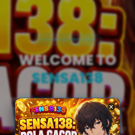
MODERN GAMING ZONE
WELCOME TO
SENSA138
Kirain bercanda, beli super scatter di Gate
of Olympus Super Scatter kali x500nya gak
ngtak, turun terus. Entah gamenya yang
gacor atau situsnya. Tapi kata teman saya