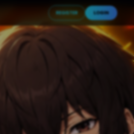
REGISTER
LOGIN