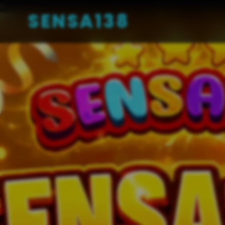
s
SENSA138