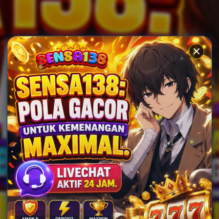
E TO
8
di Gate of Olympus Super
un terus. Entah gamenya yang