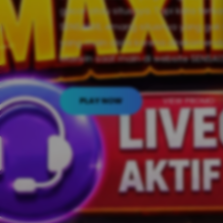
gacor atau situsnya. Tapi kata tema
SENSA138, emang situsnya yang gak
yang main disini karena direkomen
Maxwin saat main di website SENSA1
PLAY NOW
VIEW PROMO