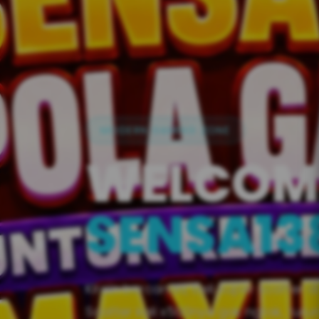
MODERN GAMING ZONE
WELCOM
SENSA13
Kirain bercanda, beli super scatter 
Scatter kali x500nya gak ngtak, tur