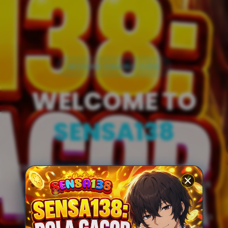
MODERN GAMING ZONE
WELCOME TO
SENSA138
Kirain bercanda, beli super scatter di Gate
of Olympus Super Scatter kali x500nya gak
ngtak, turun terus. Entah gamenya yang
gacor atau situsnya. Tapi kata teman saya