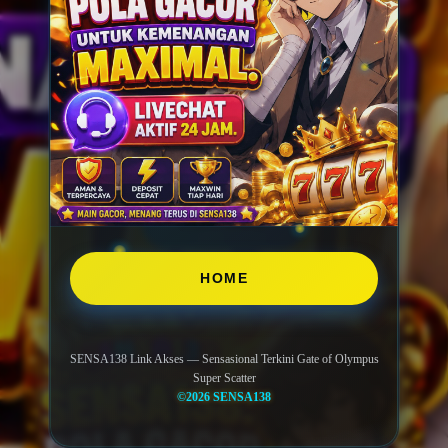
yang saranin main di SENSA138, emang
situsnya yang gak ngotak gacornya.
Sayapun yang main disini karena
direkomendasikan temanpun baru rasakan
Maxwin saat main di website SENSA138.
PLAY NOW
VIEW PROMO
HOME
SENSA138 Link Akses — Sensasional Terkini Gate of Olympus
Super Scatter
©2026 SENSA138