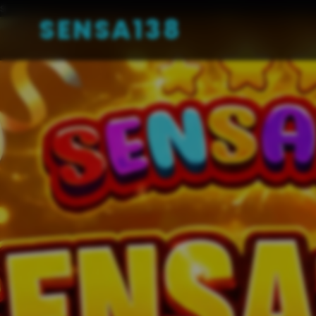
s
SENSA138