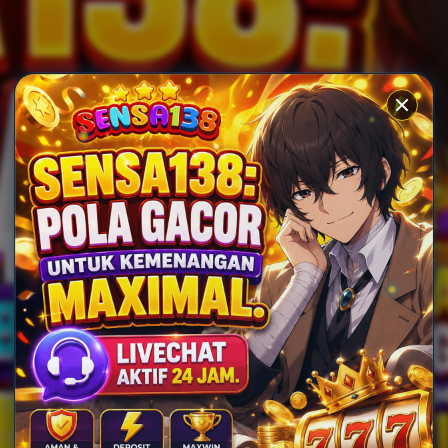
E TO
8
di Gate of Olympus Super
un terus. Entah gamenya yang