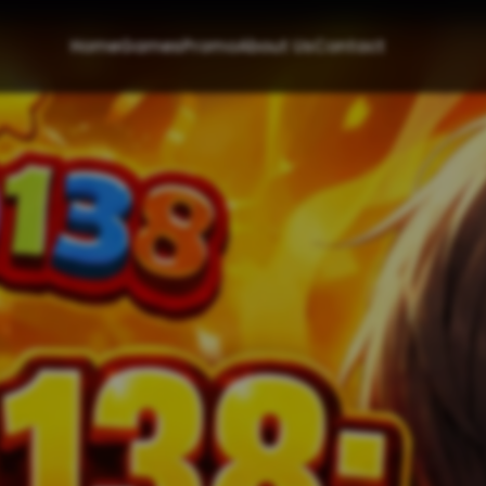
Home
Games
Promo
About Us
Contact