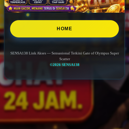
n saya yang saranin main di
 ngotak gacornya. Sayapun
dasikan temanpun baru rasakan
HOME
38.
SENSA138 Link Akses — Sensasional Terkini Gate of Olympus Super
Scatter
©2026 SENSA138