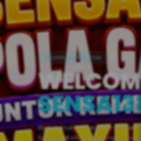
MODERN GAMING ZONE
WELCOM
SENSA13
Kirain bercanda, beli super scatter 
Scatter kali x500nya gak ngtak, tur