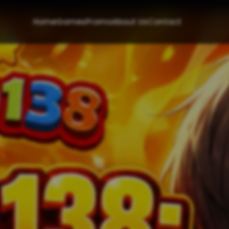
Home
Games
Promo
About Us
Contact