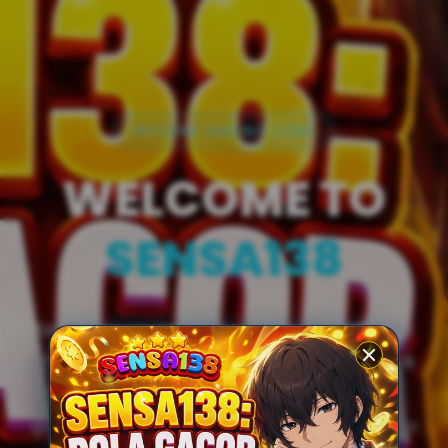
MODERN GAMING ZONE
WELCOME TO
SENSA138
Kirain bercanda, beli super scatter di Gate
of Olympus Super Scatter kali x500nya gak
ngtak, turun terus. Entah gamenya yang
gacor atau situsnya. Tapi kata teman saya