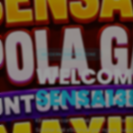
MODERN GAMING ZONE
WELCOM
SENSA13
Kirain bercanda, beli super scatter 
Scatter kali x500nya gak ngtak, tur